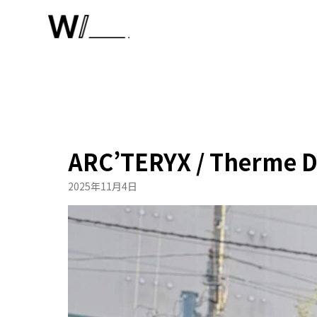
内
容
を
ス
キ
ッ
プ
ARC’TERYX / Therme 
2025年11月4日