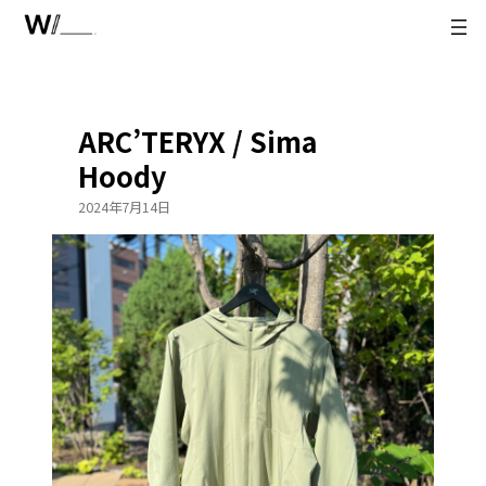
内
容
を
ス
キ
ARC’TERYX / Sima
ッ
プ
Hoody
2024年7月14日