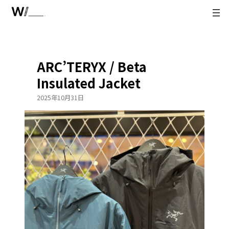
内
容
を
ス
キ
ARC’TERYX / Beta
ッ
プ
Insulated Jacket
2025年10月31日