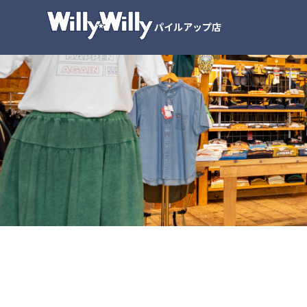
内
容
パイルアップ店
を
ス
キ
ッ
プ