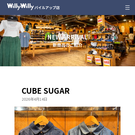
内
パイルアップ店
容
を
ス
キ
NEW ARRIVAL
ッ
新商品のご紹介
プ
CUBE SUGAR
2026年4月14日