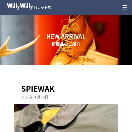
内
パレット店
容
を
ス
キ
NEW ARRIVAL
ッ
新商品のご紹介
プ
SPIEWAK
2025年10月28日