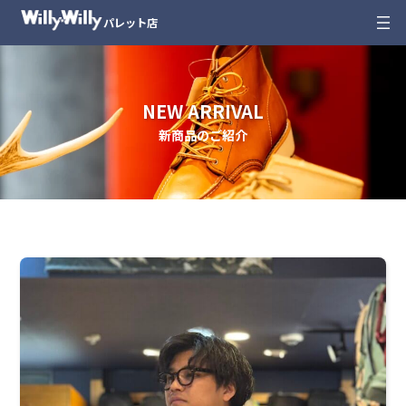
内
パレット店
容
を
ス
キ
NEW ARRIVAL
ッ
新商品のご紹介
プ