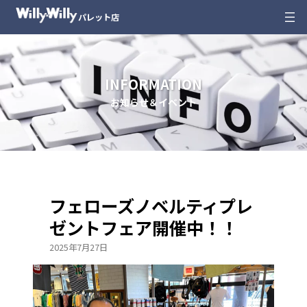
内
パレット店
容
を
ス
キ
INFORMATION
ッ
お知らせ＆イベント
プ
フェローズノベルティプレ
ゼントフェア開催中！！
2025年7月27日