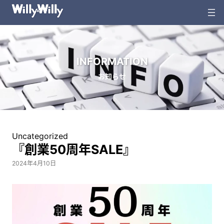
内
容
を
ス
キ
INFORMATION
ッ
お知らせ
プ
Uncategorized
『創業50周年SALE』
2024年4月10日